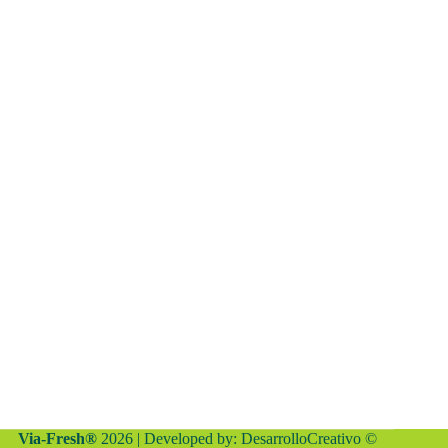
Via-Fresh®
2026 | Developed by:
DesarrolloCreativo
©